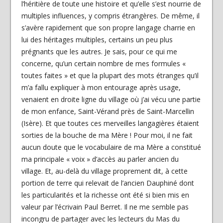
l’héritière de toute une histoire et qu’elle s’est nourrie de
multiples influences, y compris étrangères. De même, il
s’avère rapidement que son propre langage charrie en
lui des héritages multiples, certains un peu plus
prégnants que les autres. Je sais, pour ce qui me
concerne, qu’un certain nombre de mes formules «
toutes faites » et que la plupart des mots étranges qu’il
m’a fallu expliquer à mon entourage après usage,
venaient en droite ligne du village où j’ai vécu une partie
de mon enfance, Saint-Vérand près de Saint-Marcellin
(Isère). Et que toutes ces merveilles langagières étaient
sorties de la bouche de ma Mère ! Pour moi, il ne fait
aucun doute que le vocabulaire de ma Mère a constitué
ma principale « voix » d’accès au parler ancien du
village. Et, au-delà du village proprement dit, à cette
portion de terre qui relevait de l’ancien Dauphiné dont
les particularités et la richesse ont été si bien mis en
valeur par l’écrivain Paul Berret. Il ne me semble pas
incongru de partager avec les lecteurs du Mas du