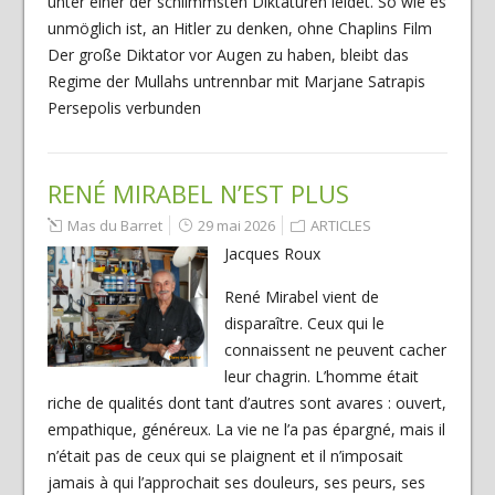
unter einer der schlimmsten Diktaturen leidet. So wie es
unmöglich ist, an Hitler zu denken, ohne Chaplins Film
Der große Diktator vor Augen zu haben, bleibt das
Regime der Mullahs untrennbar mit Marjane Satrapis
Persepolis verbunden
RENÉ MIRABEL N’EST PLUS
Mas du Barret
29 mai 2026
ARTICLES
Jacques Roux
René Mirabel vient de
disparaître. Ceux qui le
connaissent ne peuvent cacher
leur chagrin. L’homme était
riche de qualités dont tant d’autres sont avares : ouvert,
empathique, généreux. La vie ne l’a pas épargné, mais il
n’était pas de ceux qui se plaignent et il n’imposait
jamais à qui l’approchait ses douleurs, ses peurs, ses