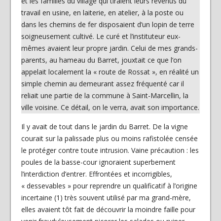
et les familles du village qui tiraient leurs revenus du
travail en usine, en laiterie, en atelier, à la poste ou
dans les chemins de fer disposaient d’un lopin de terre
soigneusement cultivé. Le curé et l’instituteur eux-
mêmes avaient leur propre jardin. Celui de mes grands-
parents, au hameau du Barret, jouxtait ce que l’on
appelait localement la « route de Rossat », en réalité un
simple chemin au demeurant assez fréquenté car il
reliait une partie de la commune à Saint-Marcellin, la
ville voisine. Ce détail, on le verra, avait son importance.
Il y avait de tout dans le jardin du Barret. De la vigne
courait sur la palissade plus ou moins rafistolée censée
le protéger contre toute intrusion. Vaine précaution : les
poules de la basse-cour ignoraient superbement
l’interdiction d’entrer. Effrontées et incorrigibles,
« dessevables » pour reprendre un qualificatif à l’origine
incertaine (1) très souvent utilisé par ma grand-mère,
elles avaient tôt fait de découvrir la moindre faille pour