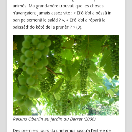
animés. Ma grand-mère trouvait que les choses
n’avançaient jamais assez vite : « Et’ô k’ol a béssâ in
ban pe semenâ le salâd ? », « Et’ô k’ol a réparâ la
palissâd’ do kôté de la prunèr’ ? » (3).
Raisins Oberlin au jardin du Barret (2006)
Des premiers jours du printemps jusqu’à l’entrée de