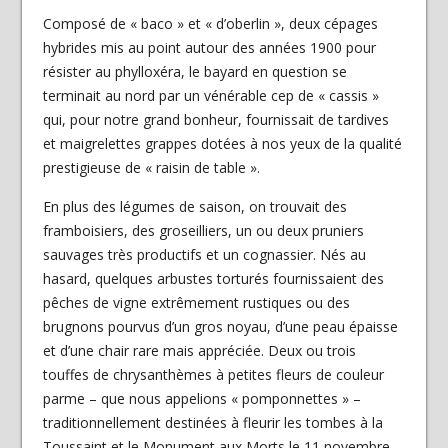
Composé de « baco » et « d’oberlin », deux cépages
hybrides mis au point autour des années 1900 pour
résister au phylloxéra, le bayard en question se
terminait au nord par un vénérable cep de « cassis »
qui, pour notre grand bonheur, fournissait de tardives
et maigrelettes grappes dotées à nos yeux de la qualité
prestigieuse de « raisin de table ».
En plus des légumes de saison, on trouvait des
framboisiers, des groseilliers, un ou deux pruniers
sauvages très productifs et un cognassier. Nés au
hasard, quelques arbustes torturés fournissaient des
pêches de vigne extrêmement rustiques ou des
brugnons pourvus d’un gros noyau, d’une peau épaisse
et d’une chair rare mais appréciée. Deux ou trois
touffes de chrysanthèmes à petites fleurs de couleur
parme – que nous appelions « pomponnettes » –
traditionnellement destinées à fleurir les tombes à la
Toussaint et le Monument aux Morts le 11 novembre,