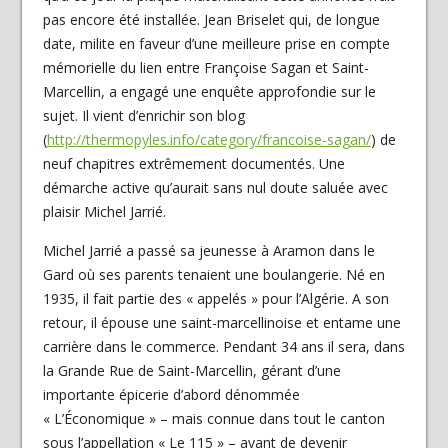
pas encore été installée. Jean Briselet qui, de longue
date, milite en faveur d’une meilleure prise en compte
mémorielle du lien entre Françoise Sagan et Saint-
Marcellin, a engagé une enquête approfondie sur le
sujet. Il vient d’enrichir son blog
(
http://thermopyles.info/category/francoise-sagan/
) de
neuf chapitres extrêmement documentés. Une
démarche active qu’aurait sans nul doute saluée avec
plaisir Michel Jarrié.
Michel Jarrié a passé sa jeunesse à Aramon dans le
Gard où ses parents tenaient une boulangerie. Né en
1935, il fait partie des « appelés » pour l’Algérie. A son
retour, il épouse une saint-marcellinoise et entame une
carrière dans le commerce. Pendant 34 ans il sera, dans
la Grande Rue de Saint-Marcellin, gérant d’une
importante épicerie d’abord dénommée
« L’Économique » – mais connue dans tout le canton
sous l’appellation « Le 115 » – avant de devenir