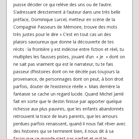
puisse décider ce qui relève des uns ou de l’autre.
S’adressant directement à l’auteur dans une très belle
préface, Dominique Lurcel, metteur en scène de la
Compagnie Passeurs de Mémoire, trouve des mots
très justes pour le dire « C’est en tout cas un des
plaisirs savoureux que donne la découverte de tes
récits : la frontière y est indécise entre fiction et réel, tu
multiplies les fausses pistes, jouant d’un » Je » dont on
ne sait pas vraiment qui est le narrateur, tu te fais
passeur d’histoires dont on ne décèle pas toujours la
provenance, de personnages dont on peut, à bon droit
parfois, douter de l’existence réelle ». Mais derrière la
fantaisie se cache un regard lucide. Quand Michel Jarrié
fait en sorte que le destin finisse par apporter quelque
richesse aux plus pauvres, que les enfants abandonnés
retrouvent la trace de leurs parents, que les amours
perdues parfois renaissent, quand il nous fait rêver avec
des histoires qui se terminent bien, il nous dit à sa
façon que ce monde n’est pas parfait et qu’il le