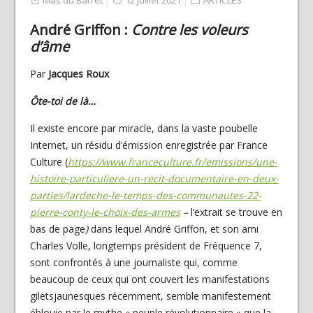
André Griffon :
Contre les voleurs
d’âme
Par
Jacques Roux
Ôte-toi de là…
Il existe encore par miracle, dans la vaste poubelle
Internet, un résidu d’émission enregistrée par France
Culture (
https://www.franceculture.fr/emissions/une-
histoire-particuliere-un-recit-documentaire-en-deux-
parties/lardeche-le-temps-des-communautes-22-
pierre-conty-le-choix-des-armes
–
l’extrait se trouve en
bas de page
)
dans lequel André Griffon, et son ami
Charles Volle, longtemps président de Fréquence 7,
sont confrontés à une journaliste qui, comme
beaucoup de ceux qui ont couvert les manifestations
giletsjaunesques récemment, semble manifestement
éblouie par le mythe « peuple révolutionnaire » que la