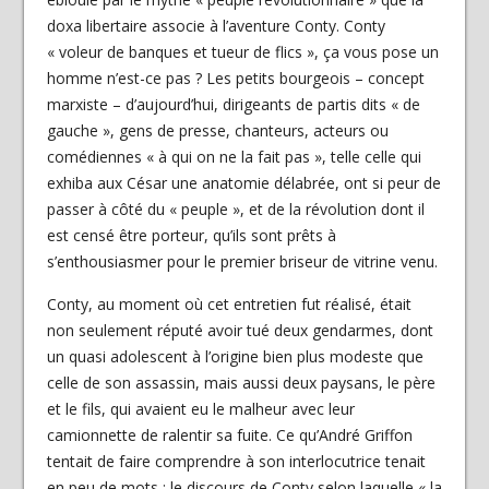
doxa libertaire associe à l’aventure Conty. Conty
« voleur de banques et tueur de flics », ça vous pose un
homme n’est-ce pas ? Les petits bourgeois – concept
marxiste – d’aujourd’hui, dirigeants de partis dits « de
gauche », gens de presse, chanteurs, acteurs ou
comédiennes « à qui on ne la fait pas », telle celle qui
exhiba aux César une anatomie délabrée, ont si peur de
passer à côté du « peuple », et de la révolution dont il
est censé être porteur, qu’ils sont prêts à
s’enthousiasmer pour le premier briseur de vitrine venu.
Conty, au moment où cet entretien fut réalisé, était
non seulement réputé avoir tué deux gendarmes, dont
un quasi adolescent à l’origine bien plus modeste que
celle de son assassin, mais aussi deux paysans, le père
et le fils, qui avaient eu le malheur avec leur
camionnette de ralentir sa fuite. Ce qu’André Griffon
tentait de faire comprendre à son interlocutrice tenait
en peu de mots : le discours de Conty selon laquelle « la