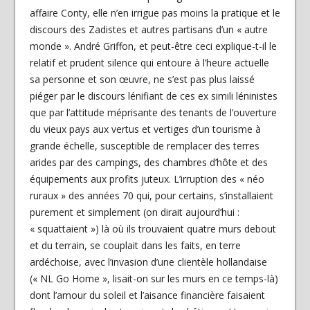
affaire Conty, elle n’en irrigue pas moins la pratique et le
discours des Zadistes et autres partisans d’un « autre
monde ». André Griffon, et peut-être ceci explique-t-il le
relatif et prudent silence qui entoure à l’heure actuelle
sa personne et son œuvre, ne s’est pas plus laissé
piéger par le discours lénifiant de ces ex simili léninistes
que par l’attitude méprisante des tenants de l’ouverture
du vieux pays aux vertus et vertiges d’un tourisme à
grande échelle, susceptible de remplacer des terres
arides par des campings, des chambres d’hôte et des
équipements aux profits juteux. L’irruption des « néo
ruraux » des années 70 qui, pour certains, s’installaient
purement et simplement (on dirait aujourd’hui :
« squattaient ») là où ils trouvaient quatre murs debout
et du terrain, se couplait dans les faits, en terre
ardéchoise, avec l’invasion d’une clientèle hollandaise
(« NL Go Home », lisait-on sur les murs en ce temps-là)
dont l’amour du soleil et l’aisance financière faisaient