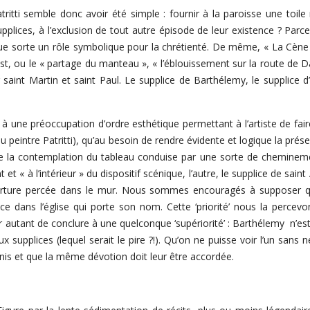
ritti semble donc avoir été simple : fournir à la paroisse une toile
supplices, à l’exclusion de tout autre épisode de leur existence ? Par
ue sorte un rôle symbolique pour la chrétienté. De même, « La Cène »,
rist, ou le « partage du manteau », « l’éblouissement sur la route de
saint Martin et saint Paul. Le supplice de Barthélemy, le supplice d
à une préoccupation d’ordre esthétique permettant à l’artiste de fair
 du peintre Patritti), qu’au besoin de rendre évidente et logique la 
ue la contemplation du tableau conduise par une sorte de cheminement 
t « à l’intérieur » du dispositif scénique, l’autre, le supplice de saint 
erture percée dans le mur. Nous sommes encouragés à supposer q
ace dans l’église qui porte son nom. Cette ‘priorité’ nous la percevo
 autant de conclure à une quelconque ‘supériorité’ : Barthélemy n’est p
 supplices (lequel serait le pire ?!). Qu’on ne puisse voir l’un sans
nis et que la même dévotion doit leur être accordée.