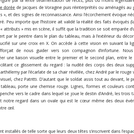
 Figure par la lente sédimentation de récits, plus ou moins légendai
de dorée
de Jacques de Voragine puis réinterprétés ou aménagés au g
igés », et des signes de reconnaissance. Ainsi l’écorchement évoque n
ré. Peu importe que l’histoire ait validé la réalité des faits évoqués (
« attributs » mis en scène, il suffit que la tradition se soit emparée d’
t par le peintre dans le plan du tableau, mais à l’extérieur du décor 
rucifié sur une croix en X. On accède à cette vision en suivant la 
efforçait de nous guider vers son compagnon d’infortune. Nou
r une liaison visuelle entre le premier et le second plan, entre le p
acilitant ce glissement du regard : la nudité des corps des deux sup
arthélemy par l’écarlate de sa chair révélée, chez André par le rouge 
 visuel, chez Patritti. D’autant que le soldat assis tout au devant, l
tableau, porte une chemise rouge. Lignes, formes et couleurs contri
enche vers le cadre dans lequel se joue le destin d’André, les trois 
t notre regard dans un ovale qui est le cœur même des deux évé
otre œil.
 installés de telle sorte que leurs deux têtes s’inscrivent dans l’espa