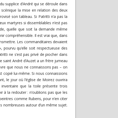
du supplice d’André qui se déroule dans
l scénique la mise en relation des deux
ovisé son tableau. Si Patritti n’a pas la
 deux martyres si dissemblables n’est pas
nde, quelle que soit la demande même
nir compréhensible. Il est vrai que, dans
ansmettre. Les commanditaires devaient
», pourvu qu’elle soit respectueuse des
tritti ne s’est pas privé de piocher dans
le saint André d’Auzet a un frère jumeau
 œuvre que nous ne connaissons pas – on
’est copié lui-même. Si nous connaissions
nt, le jour où l’église de Moirez ouvrira
nventaire que la toile présente trois
à la redouter : n’oublions pas que les
 peintres comme Rubens, pour n’en citer
tions nombreuses autour d’un même sujet.