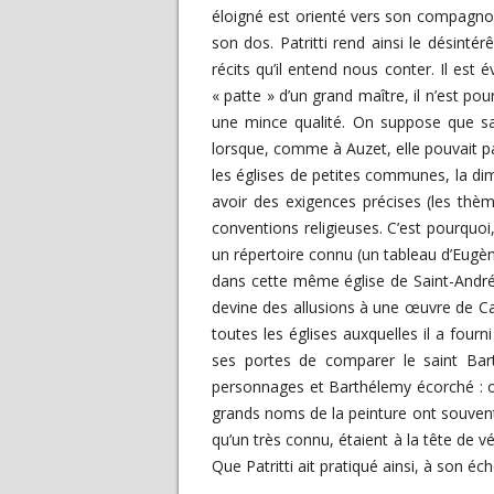
éloigné est orienté vers son compagnon
son dos. Patritti rend ainsi le désint
récits qu’il entend nous conter. Il est 
« patte » d’un grand maître, il n’est po
une mince qualité. On suppose que sa
lorsque, comme à Auzet, elle pouvait par
les églises de petites communes, la d
avoir des exigences précises (les thèm
conventions religieuses. C’est pourquoi,
un répertoire connu (un tableau d’Eugèn
dans cette même église de Saint-André-
devine des allusions à une œuvre de Carl
toutes les églises auxquelles il a fourn
ses portes de comparer le saint Bart
personnages et Barthélemy écorché : o
grands noms de la peinture ont souvent
qu’un très connu, étaient à la tête de 
Que Patritti ait pratiqué ainsi, à son éc