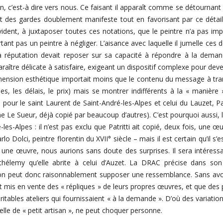
, c’est-à dire vers nous. Ce faisant il apparaît comme se détournant 
érêt des gardes doublement manifeste tout en favorisant par ce détai
évident, à juxtaposer toutes ces notations, que le peintre n’a pas impr
urtant pas un peintre à négliger. L’aisance avec laquelle il jumelle ces
 réputation devait reposer sur sa capacité à répondre à la dema
aître délicate à satisfaire, exigeant un dispositif complexe pour deve
imension esthétique importait moins que le contenu du message à tr
es, les délais, le prix) mais se montrer indifférents à la « manière 
 pour le saint Laurent de Saint-André-les-Alpes et celui du Lauzet, Pa
e Le Sueur, déjà copié par beaucoup d’autres). C’est pourquoi aussi, 
les-Alpes : il n’est pas exclu que Patritti ait copié, deux fois, une
o Dolci, peintre florentin du XVII° siècle – mais il est certain qu’il s
i une œuvre, nous aurions sans doute des surprises. Il sera intéressa
hélemy qu’elle abrite à celui d’Auzet. La DRAC précise dans son i
n peut donc raisonnablement supposer une ressemblance. Sans avoir 
 mis en vente des « répliques » de leurs propres œuvres, et que des
véritables ateliers qui fournissaient « à la demande ». D’où des varia
helle de « petit artisan », ne peut choquer personne.