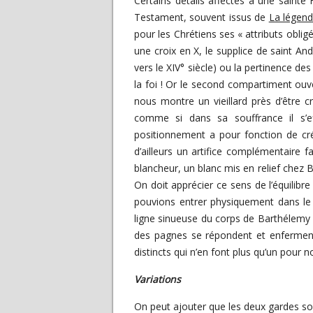
Certains détails affectés à une sainte
Testament, souvent issus de
La légen
pour les Chrétiens ses « attributs obl
une croix en X, le supplice de saint And
vers le XIV° siècle) ou la pertinence des 
la foi ! Or le second compartiment ouver
nous montre un vieillard près d’être c
comme si dans sa souffrance il s’
positionnement a pour fonction de crée
d’ailleurs un artifice complémentaire f
blancheur, un blanc mis en relief chez B
On doit apprécier ce sens de l’équilibre
pouvions entrer physiquement dans le 
ligne sinueuse du corps de Barthélemy p
des pagnes se répondent et enfermen
distincts qui n’en font plus qu’un pour n
Variations
On peut ajouter que les deux gardes sont