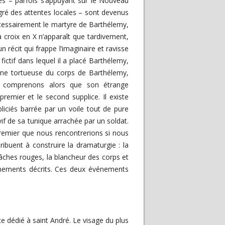
res – parfois s’appuyant sur le Nouveau
ré des attentes locales – sont devenus
écessairement le martyre de Barthélemy,
la croix en X n’apparaît que tardivement,
un récit qui frappe l’imaginaire et ravisse
fictif dans lequel il a placé Barthélemy,
ligne tortueuse du corps de Barthélemy,
s comprenons alors que son étrange
remier et le second supplice. Il existe
pliciés barrée par un voile tout de pure
vif de sa tunique arrachée par un soldat.
e premier que nous rencontrerions si nous
buent à construire la dramaturgie : la
tâches rouges, la blancheur des corps et
nements décrits. Ces deux événements
ce dédié à saint André. Le visage du plus