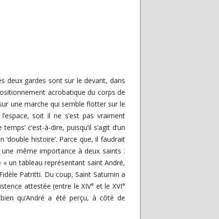
es deux gardes sont sur le devant, dans
au positionnement acrobatique du corps de
sur une marche qui semble flotter sur le
l’espace, soit il ne s’est pas vraiment
emps’ c’est-à-dire, puisqu’il s’agit d’un
‘double histoire’. Parce que, il faudrait
dé une même importance à deux saints :
se « un tableau représentant saint André,
idèle Patritti. Du coup, Saint Saturnin a
stence attestée (entre le XIV° et le XVI°
 bien qu’André a été perçu, à côté de