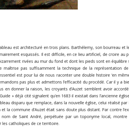
bleau est architecturé en trois plans. Barthélemy, son bourreau et l
irement esquissés. Il est difficile, en ce lieu artificiel, de croire 
zarrement rivées au mur du fond et dont les pieds sont en équilibre 
ne maîtrise pas suffisamment la technique de la représentation de 
ssentiel est pour lui de nous raconter une double histoire ‘en même t
emandons pas plus et admettons l’efficacité du procédé. Car il y a bien 
s en donner la raison, les croyants d’Auzet semblent avoir accor
ide » déjà cité signalent qu’en 1683 il existait dans l’ancienne égli
bleau disparu que remplace, dans la nouvelle église, celui réalisé par F
on et la commune d’Auzet était sans doute plus distant. Par contre l’exi
 du nom de Saint André, perpétuée par un toponyme local, montre
es catholiques de ce territoire.